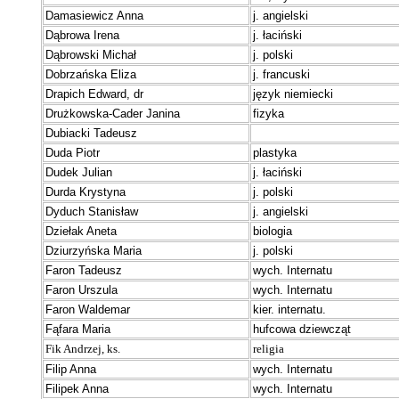
D
amasiewicz Anna
j. angielski
Dąbrowa Irena
j. łaciński
Dąbrowski Michał
j. polski
Dobrzańska Eliza
j. francuski
Drapich Edward, dr
język niemiecki
Drużkowska-Cader Janina
fizyka
Dubiacki Tadeusz
Duda Piotr
plastyka
Dudek Julian
j. łaciński
Durda Krystyna
j. polski
Dyduch Stanisław
j. angielski
Dziełak Aneta
biologia
Dziurzyńska Maria
j. polski
F
aron Tadeusz
wych. Internatu
Faron Urszula
wych. Internatu
Faron Waldemar
kier. internatu.
Fąfara Maria
hufcowa dziewcząt
Fik Andrzej, ks.
religia
Filip Anna
wych. Internatu
Filipek Anna
wych. Internatu