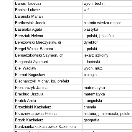
Banaś Tadeusz
wych. techn.
Baniak Łukasz
w-f
Barański Marian
Bartkowiak Jacek
historia wiedza o społ.
Basaraba Agata
plastyka
Bereziuk Helena
j. polski, j. łaciński
Berezowski Mieczysław, dr
dyrektor
Bergel-Wolnik Barbara
j. polski
Bernadzikowski Szymon, dr
lekarz szkolny
Biegański Zygmunt
j. łaciński
Biel Wacław
wych. muz.
Biernat Bogusław
biologia
Blecharczyk Michał, ks. prefekt
Błoniarczyk Janina
matematyka
Brachuc Urszula
matematyka
Bratek Anita
j. angielski
Brzeziński Kazimierz
chemia
Brzozowiczówna Helena
historia, j. niemiecki, polski
Brzyk Kazimierz
geografia
Burdzianka-Łukaszewicz Kazimiera