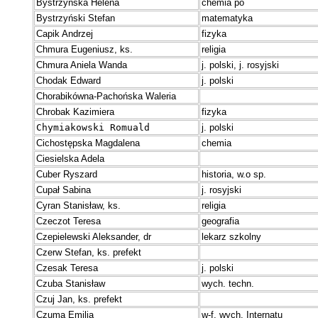
Bystrzyńska Helena
chemia po
Bystrzyński Stefan
matematyka
C
apik Andrzej
fizyka
Chmura Eugeniusz, ks.
religia
Chmura Aniela Wanda
j. polski, j. rosyjski
Chodak Edward
j. polski
Chorabikówna-Pachońska Waleria
Chrobak Kazimiera
fizyka
Chymiakowski Romuald 
j. polski
Cichostępska Magdalena
chemia
Ciesielska Adela
Cuber Ryszard
historia, w.o sp.
Cupał Sabina
j. rosyjski
Cyran Stanisław, ks.
religia
Czeczot Teresa
geografia
Czepielewski Aleksander, dr
lekarz szkolny
Czerw Stefan, ks. prefekt
Czesak Teresa
j. polski
Czuba Stanisław
wych. techn.
Czuj Jan, ks. prefekt
Czuma Emilia
w-f, wych. Internatu