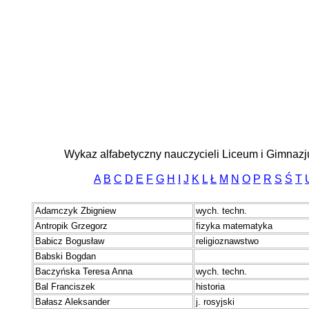
Wykaz alfabetyczny nauczycieli Liceum i Gimnaz
A
B
C
D
E
F
G
H
I
J
K
L
Ł
M
N
O
P
R
S
Ś
T
A
damczyk Zbigniew
wych. techn.
Antropik Grzegorz
fizyka matematyka
B
abicz Bogusław
religioznawstwo
Babski Bogdan
Baczyńska Teresa Anna
wych. techn.
Bal Franciszek
historia
Bałasz Aleksander
j. rosyjski