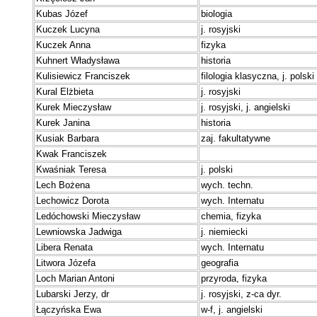
Kubas Józef
biologia
Kuczek Lucyna
j. rosyjski
Kuczek Anna
fizyka
Kuhnert Władysława
historia
Kulisiewicz Franciszek
filologia klasyczna, j. polski
Kural Elżbieta
j. rosyjski
Kurek Mieczysław
j. rosyjski, j. angielski
Kurek Janina
historia
Kusiak Barbara
zaj. fakultatywne
Kwak Franciszek
Kwaśniak Teresa
j. polski
L
ech Bożena
wych. techn.
Lechowicz Dorota
wych. Internatu
Ledóchowski Mieczysław
chemia, fizyka
Lewniowska Jadwiga
j. niemiecki
Libera Renata
wych. Internatu
Litwora Józefa
geografia
Loch Marian Antoni
przyroda, fizyka
Lubarski Jerzy, dr
j. rosyjski, z-ca dyr.
Ł
ączyńska Ewa
w-f, j. angielski