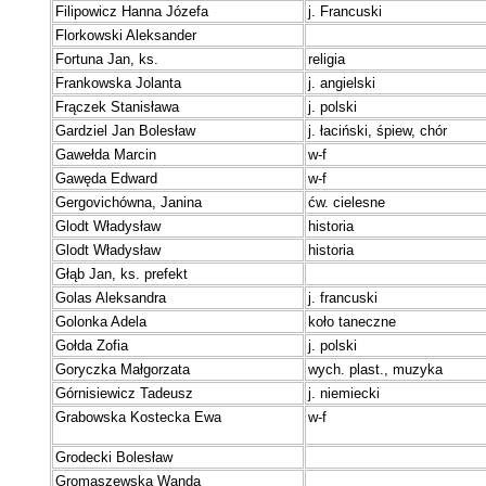
Filipowicz Hanna Józefa
j. Francuski
Florkowski Aleksander
Fortuna Jan, ks.
religia
Frankowska Jolanta
j. angielski
Frączek Stanisława
j. polski
G
ardziel Jan Bolesław
j. łaciński, śpiew, chór
Gawełda Marcin
w-f
Gawęda Edward
w-f
Gergovichówna, Janina
ćw. cielesne
Glodt Władysław
historia
Glodt Władysław
historia
Głąb Jan, ks. prefekt
Golas Aleksandra
j. francuski
Golonka Adela
koło taneczne
Gołda Zofia
j. polski
Goryczka Małgorzata
wych. plast., muzyka
Górnisiewicz Tadeusz
j. niemiecki
Grabowska Kostecka Ewa
w-f
Grodecki Bolesław
Gromaszewska Wanda