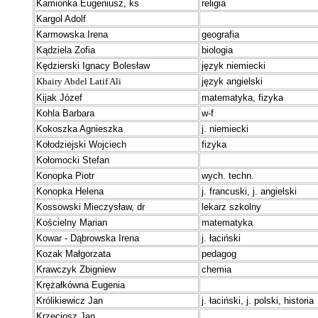
Kamionka Eugeniusz, ks
religia
Kargol Adolf
Karmowska Irena
geografia
Kądziela Zofia
biologia
Kędzierski Ignacy Bolesław
język niemiecki
Khairy Abdel Latif Ali
język angielski
Kijak Józef
matematyka, fizyka
Kohla Barbara
w-f
Kokoszka Agnieszka
j. niemiecki
Kołodziejski Wojciech
fizyka
Kołomocki Stefan
Konopka Piotr
wych. techn.
Konopka Helena
j. francuski, j. angielski
Kossowski Mieczysław, dr
lekarz szkolny
Kościelny Marian
matematyka
Kowar - Dąbrowska Irena
j. łaciński
Kozak Małgorzata
pedagog
Krawczyk Zbigniew
chemia
Krężałkówna Eugenia
Królikiewicz Jan
j. łaciński, j. polski, historia
Krzęciosz Jan