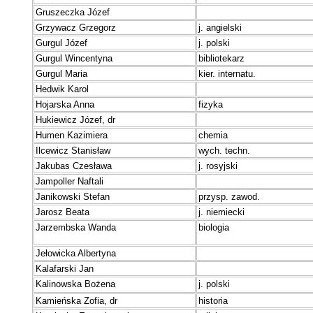
Gruszeczka Józef
Grzywacz Grzegorz
j. angielski
Gurgul Józef
j. polski
Gurgul Wincentyna
bibliotekarz
Gurgul Maria
kier. internatu.
H
edwik Karol
Hojarska Anna
fizyka
Hukiewicz Józef, dr
Humen Kazimiera
chemia
I
lcewicz Stanisław
wych. techn.
J
akubas Czesława
j. rosyjski
Jampoller Naftali
Janikowski Stefan
przysp. zawod.
Jarosz Beata
j. niemiecki
Jarzembska Wanda
biologia
Jełowicka Albertyna
K
alafarski Jan
Kalinowska Bożena
j. polski
Kamieńska Zofia, dr
historia